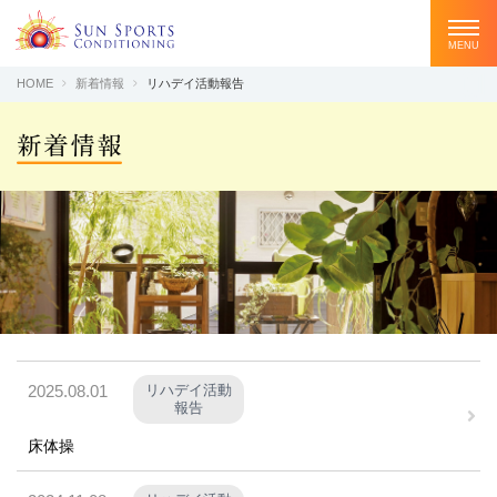
HOME
新着情報
リハデイ活動報告
私たちについて
スタッフ紹介
サービス紹介
CLOSE
施設紹介
2025.08.01
リハデイ活動
お客様の声
報告
床体操
FAQ