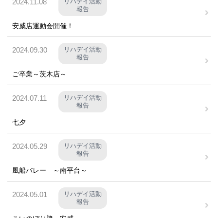
2024.11.08
リハデイ活動
報告
お問い合わせ
安威店運動会開催！
2024.09.30
リハデイ活動
新着情報
採用情報
報告
サイトマップ
ご卒業～茨木店～
2024.07.11
リハデイ活動
報告
七夕
2024.05.29
リハデイ活動
報告
風船バレー ～南平台～
2024.05.01
リハデイ活動
報告