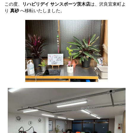
この度、
リハビリデイ サンスポーツ茨木店
は、沢良宜東町よ
お問い合わせ
り
真砂
へ移転いたしました。
新着情報
採用情報
サイトマップ